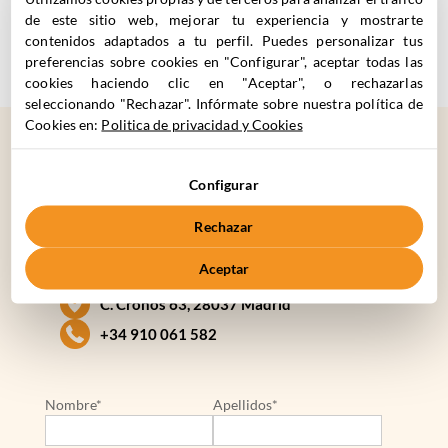
nivel de servicio que aportamos, asegurando
de este sitio web, mejorar tu experiencia y mostrarte
contenidos adaptados a tu perfil. Puedes personalizar tus
calidad y efectividad en cada fase del proyecto.
preferencias sobre cookies en "Configurar", aceptar todas las
cookies haciendo clic en "Aceptar", o rechazarlas
seleccionando "Rechazar". Infórmate sobre nuestra política de
Cookies en:
Politica de privacidad y Cookies
¿CÓMO
PODEMOS
Configurar
AYUDARTE?
Rechazar
Aceptar
C. Cronos 63, 28037 Madrid
+34 910 061 582
Nombre*
Apellidos*