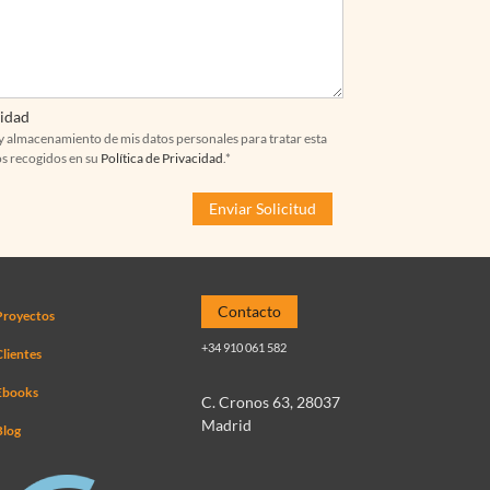
cidad
y almacenamiento de mis datos personales para tratar esta
os recogidos en su
Política de Privacidad
.*
Contacto
Proyectos
+34 910 061 582
lientes
Ebooks
C. Cronos 63, 28037
Madrid
Blog