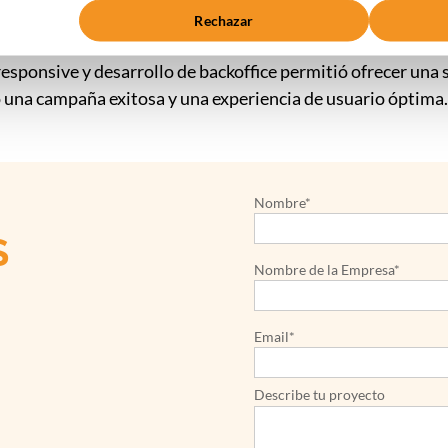
Rechazar
etiNet para combinar asesoramiento estratégico con ej
responsive y desarrollo de backoffice permitió ofrecer una s
o una campaña exitosa y una experiencia de usuario óptima
Nombre*
S
Nombre de la Empresa*
Email*
Describe tu proyecto