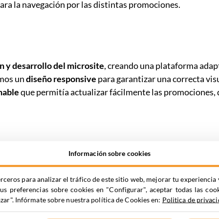
itara la navegación por las distintas promociones.
 y desarrollo del microsite
, creando una plataforma adap
amos un
diseño responsive
para garantizar una correcta vis
nable
que permitía actualizar fácilmente las promociones,
ar sus ofertas
de manera clara y efectiva, facilitando el ac
Información sobre cookies
ró la experiencia de los usuarios
, aumentando la interacc
ada invernal.
rceros para analizar el tráfico de este sitio web, mejorar tu experienc
tus preferencias sobre cookies en "Configurar", aceptar todas las coo
ar". Infórmate sobre nuestra política de Cookies en:
Politica de privac