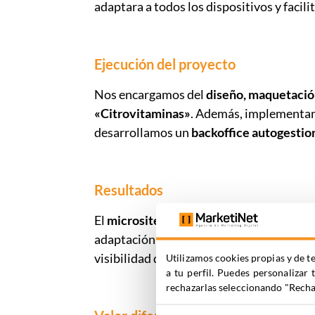
adaptara a todos los dispositivos y facil
Ejecución del proyecto
Nos encargamos del
diseño, maquetación
«Citrovitaminas»
. Además, implement
desarrollamos un
backoffice autogestio
Resultados
El
microsite permitió a Citroën comunic
adaptación a múltiples dispositivos
mejo
visibilidad de la marca durante la tempor
Utilizamos cookies propias y de te
a tu perfil. Puedes personalizar 
rechazarlas seleccionando "Rechaz