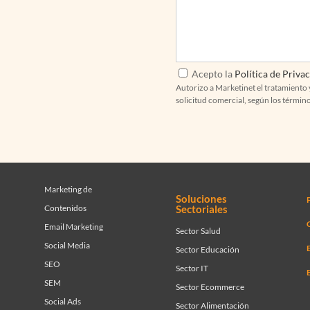
Acepto la
Política de Priva
Autorizo a Marketinet el tratamiento 
solicitud comercial, según los términ
Marketing de
Soluciones
Contenidos
Sectoriales
C
Email Marketing
Sector Salud
Social Media
Sector Educación
SEO
Sector IT
SEM
Sector Ecommerce
Social Ads
Sector Alimentación