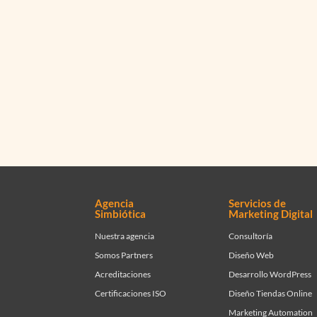
Agencia
Servicios de
Simbiótica
Marketing Digital
Nuestra agencia
Consultoría
Somos Partners
Diseño Web
Acreditaciones
Desarrollo WordPress
Certificaciones ISO
Diseño Tiendas Online
Marketing Automation