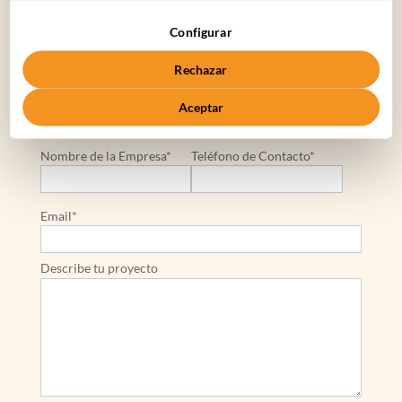
C. Cronos 63, 28037 Madrid
Configurar
+34 910 061 582
Rechazar
Nombre*
Apellidos*
Aceptar
Nombre de la Empresa*
Teléfono de Contacto*
Email*
Describe tu proyecto