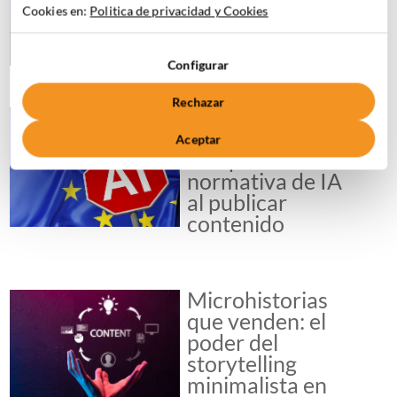
Cookies en:
Politica de privacidad y Cookies
qué ha cambiado
realmente
Configurar
Rechazar
Todo lo que
debes saber para
Aceptar
cumplir la
normativa de IA
al publicar
contenido
Microhistorias
que venden: el
poder del
storytelling
minimalista en