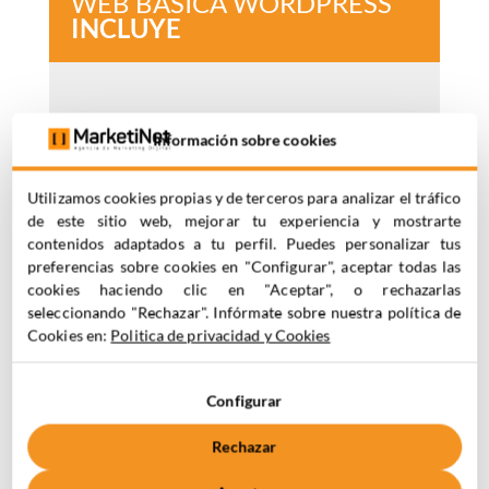
WEB BÁSICA WORDPRESS
INCLUYE
UX arquitectura y definición
Información sobre cookies
Diseño web responsive
Utilizamos cookies propias y de terceros para analizar el tráfico
(8 páginas – Ejemplo: Home,
de este sitio web, mejorar tu experiencia y mostrarte
Somos, Servicios, Proyectos,
contenidos adaptados a tu perfil. Puedes personalizar tus
Contacto, Blog, Interna blog,
preferencias sobre cookies en "Configurar", aceptar todas las
cookies haciendo clic en "Aceptar", o rechazarlas
Interna Proyecto)
seleccionando "Rechazar". Infórmate sobre nuestra política de
Cookies en:
Politica de privacidad y Cookies
Configuración WordPress +
carga de tema DIVI (Licencia
Configurar
incluida)
Rechazar
Maquetación diseño y