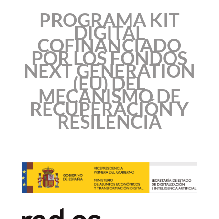
PROGRAMA KIT
DIGITAL
COFINANCIADO
POR LOS FONDOS
NEXT GENERATION
(EU) DEL
MECANISMO DE
RECUPERACIÓN Y
RESILENCIA