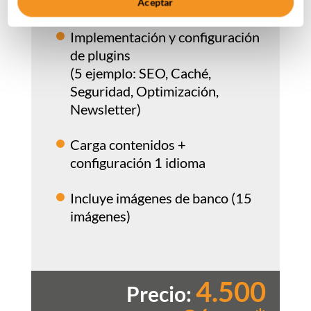
programación WordPress
Aceptar
Implementación y configuración
de plugins
(5 ejemplo: SEO, Caché,
Seguridad, Optimización,
Newsletter)
Carga contenidos +
configuración 1 idioma
Incluye imágenes de banco (15
imágenes)
4.500
Precio: