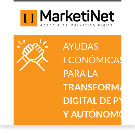
AYUDAS
ECONÓMICAS
PARA LA
TRANSFORMAC
DIGITAL DE PYM
Y AUTÓNOMOS
.