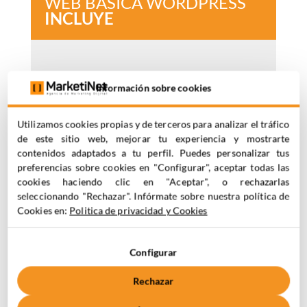
WEB BÁSICA WORDPRESS
INCLUYE
UX arquitectura y definición
Información sobre cookies
Diseño web responsive
Utilizamos cookies propias y de terceros para analizar el tráfico
(8 páginas – Ejemplo: Home,
de este sitio web, mejorar tu experiencia y mostrarte
Somos, Servicios, Proyectos,
contenidos adaptados a tu perfil. Puedes personalizar tus
Contacto, Blog, Interna blog,
preferencias sobre cookies en "Configurar", aceptar todas las
cookies haciendo clic en "Aceptar", o rechazarlas
Interna Proyecto)
seleccionando "Rechazar". Infórmate sobre nuestra política de
Cookies en:
Politica de privacidad y Cookies
Configuración WordPress +
carga de tema DIVI (Licencia
Configurar
incluida)
Rechazar
Maquetación diseño y