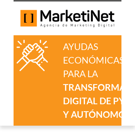
AYUDAS
ECONÓMICAS
PARA LA
TRANSFORMAC
DIGITAL DE PYM
Y AUTÓNOMOS
.