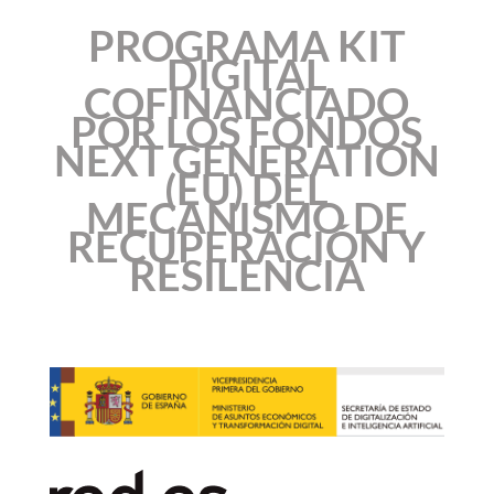
PROGRAMA KIT
DIGITAL
COFINANCIADO
POR LOS FONDOS
NEXT GENERATION
(EU) DEL
MECANISMO DE
RECUPERACIÓN Y
RESILENCIA