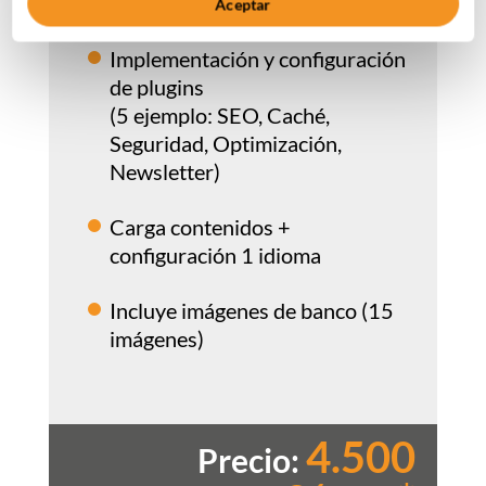
programación WordPress
Aceptar
Implementación y configuración
de plugins
(5 ejemplo: SEO, Caché,
Seguridad, Optimización,
Newsletter)
Carga contenidos +
configuración 1 idioma
Incluye imágenes de banco (15
imágenes)
4.500
Precio: